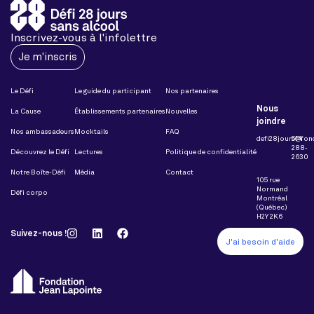
Inscrivez-vous à l'infolettre
Je m'inscris
Le Défi
Le guide du participant
Nos partenaires
Nous
La Cause
Établissements partenaires
Nouvelles
joindre
Nos ambassadeurs
Mocktails
FAQ
defi28jours@fon
514
288-
Découvrez le Défi
Lectures
Politique de confidentialité
2630
Notre Boîte-Défi
Média
Contact
105 rue
Normand
Défi corpo
Montréal
(Québec)
H2Y 2K6
Suivez-nous !
J'ai besoin d'aide