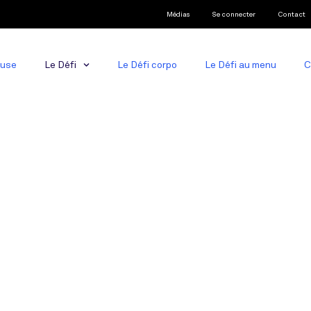
Médias
Se connecter
Contact
ause
Le Défi
Le Défi corpo
Le Défi au menu
C