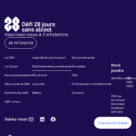
Inscrivez-vous à l'infolettre
Je m'inscris
Le Défi
Le guide du participant
Nos partenaires
Nous
La Cause
Établissements partenaires
Nouvelles
joindre
Nos ambassadeurs
Mocktails
FAQ
defi28jours@fon
514
288-
Découvrez le Défi
Lectures
Politique de confidentialité
2630
Notre Boîte-Défi
Média
Contact
105 rue
Normand
Défi corpo
Montréal
(Québec)
H2Y 2K6
Suivez-nous !
J'ai besoin d'aide