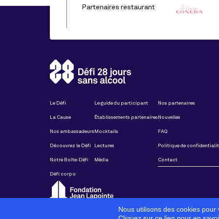
Partenaires restaurant
Le Défi
Le guide du participant
Nos partenaires
La Cause
Établissements partenaires
Nouvelles
Nos ambassadeurs
Mocktails
FAQ
Découvrez le Défi
Lectures
Politique de confidentiali
Notre Boîte-Défi
Média
Contact
Défi corpo
Nous utilisons des cookies pour v
Cliquez sur ce lien pour en savo