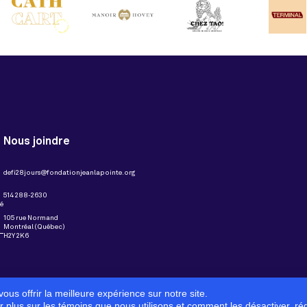
Nous joindre
defi28jours@fondationjeanlapointe.org
514 288-2630
té
105 rue Normand
Montréal (Québec)
H2Y 2K6
ous offrir la meilleure expérience sur notre site.
ir plus sur les témoins que nous utilisons et comment les désactiver.
ré