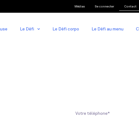
Médias
Se connecter
Contact
ause
Le Défi
Le Défi corpo
Le Défi au menu
C
T
eignements concernant le Défi 28 jours
ci de compléter le formulaire ci-dessous.