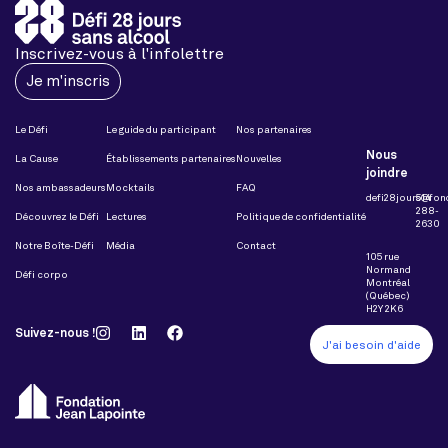
Inscrivez-vous à l'infolettre
Je m'inscris
Le Défi
Le guide du participant
Nos partenaires
Nous
La Cause
Établissements partenaires
Nouvelles
joindre
Nos ambassadeurs
Mocktails
FAQ
defi28jours@fon
514
288-
Découvrez le Défi
Lectures
Politique de confidentialité
2630
Notre Boîte-Défi
Média
Contact
105 rue
Normand
Défi corpo
Montréal
(Québec)
H2Y 2K6
Suivez-nous !
J'ai besoin d'aide