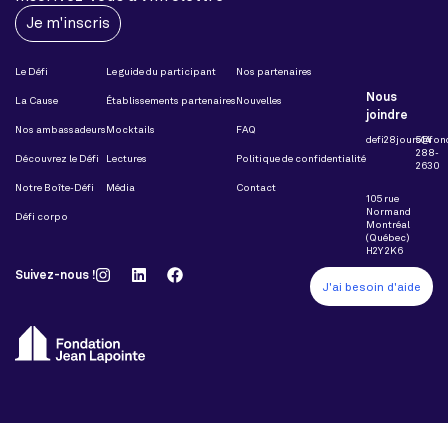
Je m'inscris
Le Défi
Le guide du participant
Nos partenaires
Nous
La Cause
Établissements partenaires
Nouvelles
joindre
Nos ambassadeurs
Mocktails
FAQ
defi28jours@fon
514
288-
Découvrez le Défi
Lectures
Politique de confidentialité
2630
Notre Boîte-Défi
Média
Contact
105 rue
Normand
Défi corpo
Montréal
(Québec)
H2Y 2K6
Suivez-nous !
J'ai besoin d'aide