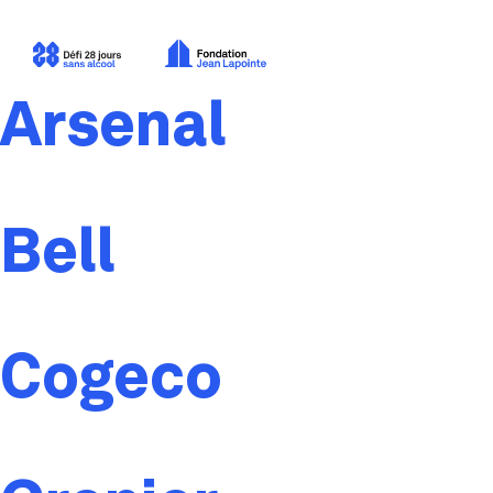
Arsenal
Bell
Cogeco