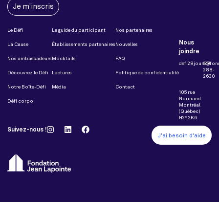
Je m'inscris
Le Défi
Le guide du participant
Nos partenaires
Nous
La Cause
Établissements partenaires
Nouvelles
joindre
Nos ambassadeurs
Mocktails
FAQ
defi28jours@fon
514
288-
Découvrez le Défi
Lectures
Politique de confidentialité
2630
Notre Boîte-Défi
Média
Contact
105 rue
Normand
Défi corpo
Montréal
(Québec)
H2Y 2K6
Suivez-nous !
J'ai besoin d'aide