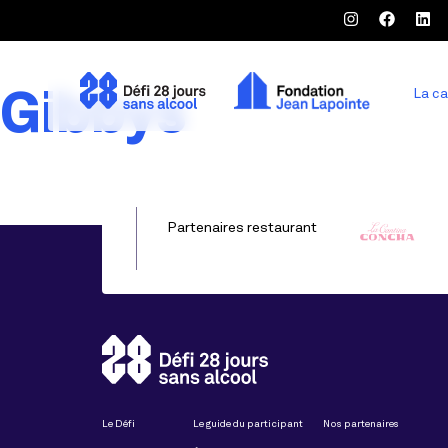
Gibbys
La c
Partenaires restaurant
Le Défi
Le guide du participant
Nos partenaires