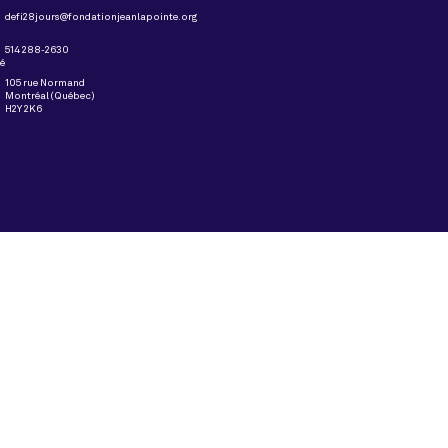
defi28jours@fondationjeanlapointe.org
514 288-2630
té
105 rue Normand
Montréal (Québec)
H2Y 2K6