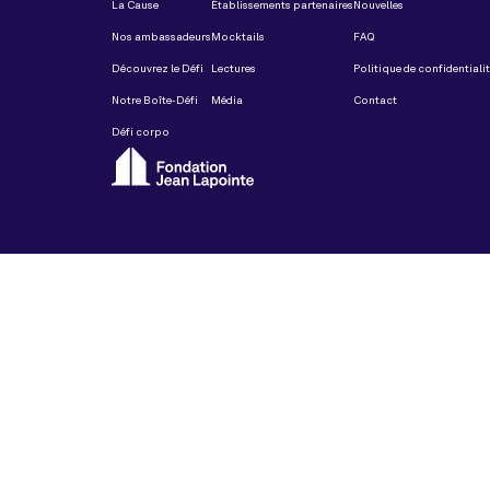
La Cause
Établissements partenaires
Nouvelles
Nos ambassadeurs
Mocktails
FAQ
Découvrez le Défi
Lectures
Politique de confidentiali
Notre Boîte-Défi
Média
Contact
Défi corpo