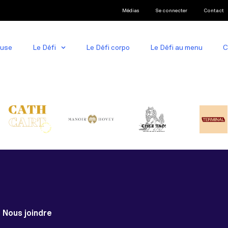
Médias
Se connecter
Contact
ause
Le Défi
Le Défi corpo
Le Défi au menu
C
Nous joindre