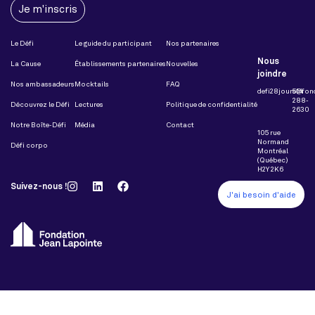
Je m'inscris
Le Défi
Le guide du participant
Nos partenaires
Nous
La Cause
Établissements partenaires
Nouvelles
joindre
Nos ambassadeurs
Mocktails
FAQ
defi28jours@fon
514
288-
Découvrez le Défi
Lectures
Politique de confidentialité
2630
Notre Boîte-Défi
Média
Contact
105 rue
Normand
Défi corpo
Montréal
(Québec)
H2Y 2K6
Suivez-nous !
J'ai besoin d'aide