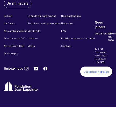
Je m'inscris
Le Défi
Le guide du participant
Nos partenaires
Nous
La Cause
Établissements partenaires
Nouvelles
joindre
Nos ambassadeurs
Mocktails
FAQ
defi28jours@fon
514
288-
Découvrez le Défi
Lectures
Politique de confidentialité
2630
Notre Boîte-Défi
Média
Contact
105 rue
Normand
Défi corpo
Montréal
(Québec)
H2Y 2K6
Suivez-nous !
J'ai besoin d'aide