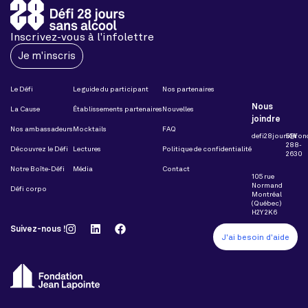
Inscrivez-vous à l'infolettre
Je m'inscris
Le Défi
Le guide du participant
Nos partenaires
Nous
La Cause
Établissements partenaires
Nouvelles
joindre
Nos ambassadeurs
Mocktails
FAQ
defi28jours@fon
514
288-
Découvrez le Défi
Lectures
Politique de confidentialité
2630
Notre Boîte-Défi
Média
Contact
105 rue
Normand
Défi corpo
Montréal
(Québec)
H2Y 2K6
Suivez-nous !
J'ai besoin d'aide