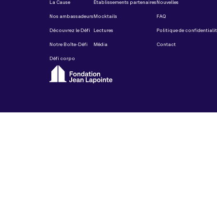
La Cause
Établissements partenaires
Nouvelles
Nos ambassadeurs
Mocktails
FAQ
Découvrez le Défi
Lectures
Politique de confidentiali
Notre Boîte-Défi
Média
Contact
Défi corpo