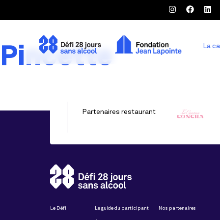
Pincette
La c
Partenaires restaurant
Le Défi
Le guide du participant
Nos partenaires