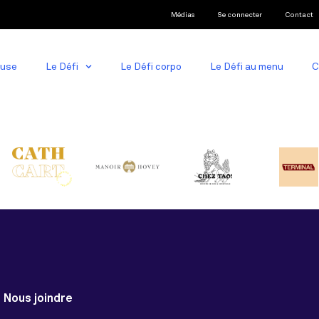
Médias
Se connecter
Contact
ause
Le Défi
Le Défi corpo
Le Défi au menu
C
Nous joindre