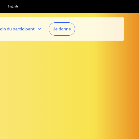
English
oin du participant
Je donne