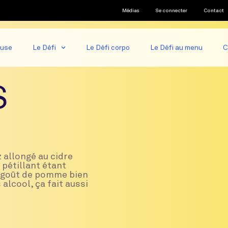
Médias
Se connecter
Contact
ause
Le Défi
Le Défi corpo
Le Défi au menu
C
S
z allongé au cidre
 pétillant étant
n goût de pomme bien
alcool, ça fait aussi