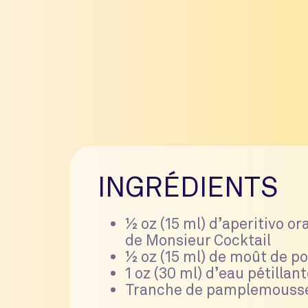
INGRÉDIENTS
½ oz (15 ml) d’aperitivo o
de Monsieur Cocktail
½ oz (15 ml) de moût de 
1 oz (30 ml) d’eau pétillan
Tranche de pamplemousse 