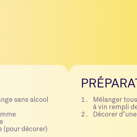
PRÉPARA
range sans alcool
Mélanger tous
à vin rempli d
pomme
Décorer d’un
te
(pour décorer)