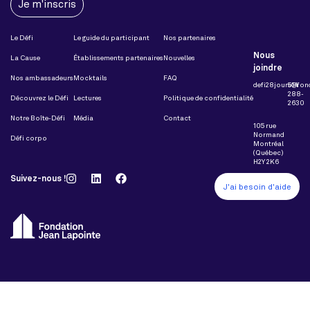
Je m'inscris
Le Défi
Le guide du participant
Nos partenaires
Nous
La Cause
Établissements partenaires
Nouvelles
joindre
Nos ambassadeurs
Mocktails
FAQ
defi28jours@fon
514
288-
Découvrez le Défi
Lectures
Politique de confidentialité
2630
Notre Boîte-Défi
Média
Contact
105 rue
Normand
Défi corpo
Montréal
(Québec)
H2Y 2K6
Suivez-nous !
J'ai besoin d'aide