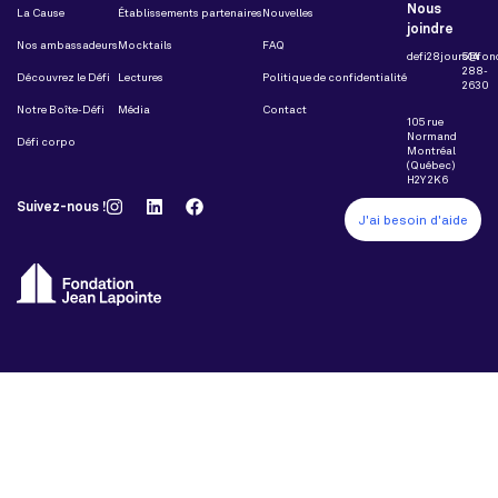
Nous
La Cause
Établissements partenaires
Nouvelles
joindre
Nos ambassadeurs
Mocktails
FAQ
defi28jours@fon
514
288-
Découvrez le Défi
Lectures
Politique de confidentialité
2630
Notre Boîte-Défi
Média
Contact
105 rue
Normand
Défi corpo
Montréal
(Québec)
H2Y 2K6
Suivez-nous !
J'ai besoin d'aide