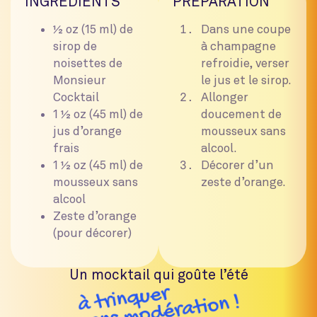
INGRÉDIENTS
PRÉPARATION
½ oz (15 ml) de
Dans une coupe
sirop de
à champagne
noisettes
de
refroidie, verser
Monsieur
le jus et le sirop.
Cocktail
Allonger
1 ½ oz (45 ml) de
doucement de
jus d’orange
mousseux sans
frais
alcool.
1 ½ oz (45 ml) de
Décorer d’un
mousseux sans
zeste d’orange.
alcool
Zeste d’orange
(pour décorer)
Un mocktail qui goûte l’été