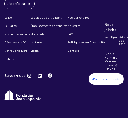
Je m'inscris
Le Défi
Le guide du participant
Nos partenaires
Nous
La Cause
Établissements partenaires
Nouvelles
joindre
Nos ambassadeurs
Mocktails
FAQ
defi28jours@fon
514
288-
Découvrez le Défi
Lectures
Politique de confidentialité
2630
Notre Boîte-Défi
Média
Contact
105 rue
Normand
Défi corpo
Montréal
(Québec)
H2Y 2K6
Suivez-nous !
J'ai besoin d'aide