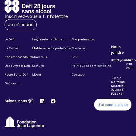
Inscrivez-vous à l'infolettre
Je m'inscris
Le Défi
Le guide du participant
Nos partenaires
Nous
La Cause
Établissements partenaires
Nouvelles
joindre
Nos ambassadeurs
Mocktails
FAQ
defi28jours@fon
514
288-
Découvrez le Défi
Lectures
Politique de confidentialité
2630
Notre Boîte-Défi
Média
Contact
105 rue
Normand
Défi corpo
Montréal
(Québec)
H2Y 2K6
Suivez-nous !
J'ai besoin d'aide