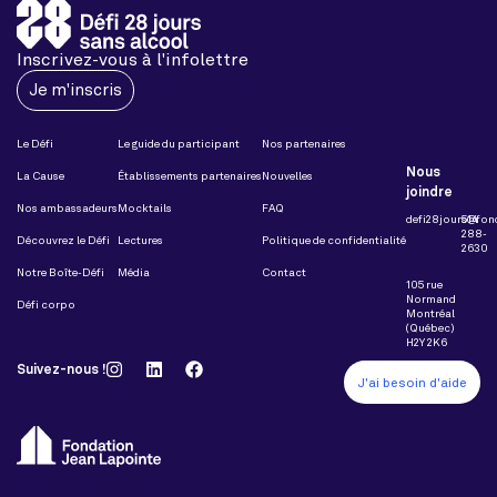
Inscrivez-vous à l'infolettre
Je m'inscris
Le Défi
Le guide du participant
Nos partenaires
Nous
La Cause
Établissements partenaires
Nouvelles
joindre
Nos ambassadeurs
Mocktails
FAQ
defi28jours@fon
514
288-
Découvrez le Défi
Lectures
Politique de confidentialité
2630
Notre Boîte-Défi
Média
Contact
105 rue
Normand
Défi corpo
Montréal
(Québec)
H2Y 2K6
Suivez-nous !
J'ai besoin d'aide