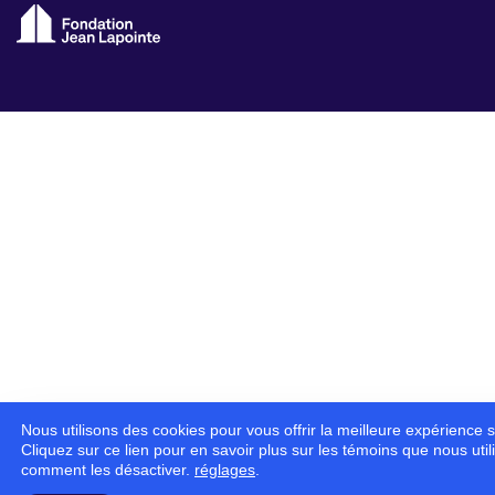
Nous utilisons des cookies pour vous offrir la meilleure expérience s
Cliquez sur ce lien pour en savoir plus sur les témoins que nous util
comment les désactiver.
réglages
.