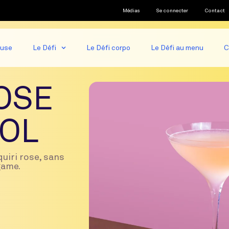
Médias
Se connecter
Contact
ause
Le Défi
Le Défi corpo
Le Défi au menu
C
ROSE
OL
uiri rose, sans
game.