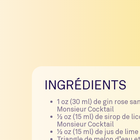
INGRÉDIENTS
1 oz (30 ml) de gin rose sa
Monsieur Cocktail
½ oz (15 ml) de sirop de li
Monsieur Cocktail
½ oz (15 ml) de jus de lime
Triangle de melon d’eau et 