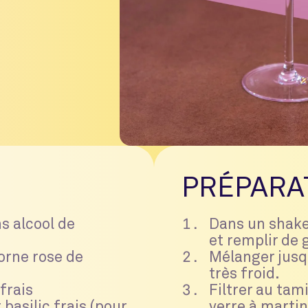
PRÉPARA
ns alcool de
Dans un shaker
et remplir de 
corne rose de
Mélanger jusq
très froid.
 frais
Filtrer au tam
basilic frais (pour
verre à martin